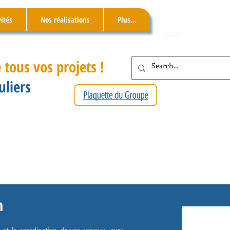
vités
Nos réalisations
Plus...
Blog
 tous vos projets !
uliers
n