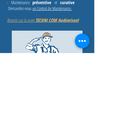
- Maintenance
préventive
et
curative
Demandez-nous
un Contrat de Maintenance
.
Revenir sur la page
TECHNI COM Audiovisuel
SUIVEZ-NOUS
Pinterest